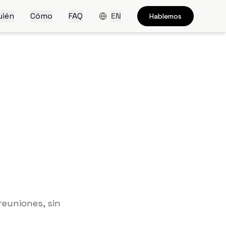
uién
Cómo
FAQ
EN
Hablemos
reuniones, sin